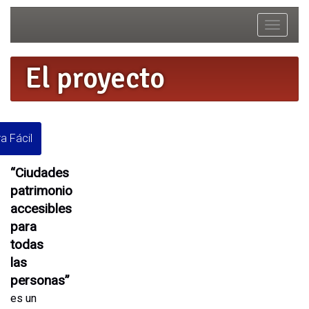
Toggle
navigat
El proyecto
a Fácil
“Ciudades
patrimonio
accesibles
para
todas
las
personas”
es un